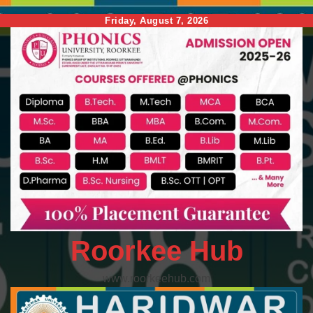
Skip
Friday, August 7, 2026
to
content
Roorkee Hub
www.roorkeehub.com