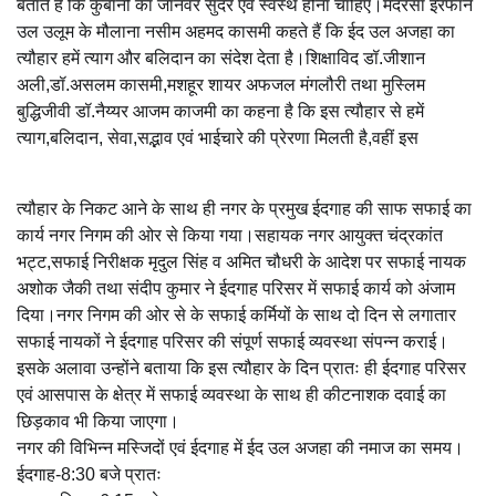
बताते हैं कि कुर्बानी का जानवर सुंदर एवं स्वस्थ होना चाहिए।मदरसा इरफान
उल उलूम के मौलाना नसीम अहमद कासमी कहते हैं कि ईद उल अजहा का
त्यौहार हमें त्याग और बलिदान का संदेश देता है।शिक्षाविद डॉ.जीशान
अली,डॉ.असलम कासमी,मशहूर शायर अफजल मंगलौरी तथा मुस्लिम
बुद्धिजीवी डॉ.नैय्यर आजम काजमी का कहना है कि इस त्यौहार से हमें
त्याग,बलिदान, सेवा,सद्भाव एवं भाईचारे की प्रेरणा मिलती है,वहीं इस
त्यौहार के निकट आने के साथ ही नगर के प्रमुख ईदगाह की साफ सफाई का
कार्य नगर निगम की ओर से किया गया।सहायक नगर आयुक्त चंद्रकांत
भट्ट,सफाई निरीक्षक मृदुल सिंह व अमित चौधरी के आदेश पर सफाई नायक
अशोक जैकी तथा संदीप कुमार ने ईदगाह परिसर में सफाई कार्य को अंजाम
दिया।नगर निगम की ओर से के सफाई कर्मियों के साथ दो दिन से लगातार
सफाई नायकों ने ईदगाह परिसर की संपूर्ण सफाई व्यवस्था संपन्न कराई।
इसके अलावा उन्होंने बताया कि इस त्यौहार के दिन प्रातः ही ईदगाह परिसर
एवं आसपास के क्षेत्र में सफाई व्यवस्था के साथ ही कीटनाशक दवाई का
छिड़काव भी किया जाएगा।
नगर की विभिन्न मस्जिदों एवं ईदगाह में ईद उल अजहा की नमाज का समय।
ईदगाह-8:30 बजे प्रातः