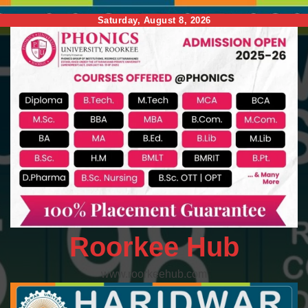
Skip
Saturday, August 8, 2026
to
content
Roorkee Hub
www.roorkeehub.com