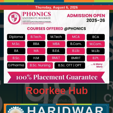
Skip
Thursday, August 6, 2026
to
content
Roorkee Hub
www.roorkeehub.com