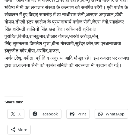
पाया। आज वह पद से जरूर रिटायर हो रही हैं,किन्तु संस्था परिवार से नही।
भविष्य में भी वह लगातार संस्था के कल्याण को समर्पित रहेंगी। एबी पांडेय के
संचालन में हुए विदाई समारोह में डा.नाथीराम सैनी,आरएस अग्रवाल,डीबी
गोयल,डीएवी इंटर कालेज के प्रधानाचार्य मनोज सैनी,जेएस नेगी,रमाशंकर
सिंह,श्रीमती शालिनी सिंह,खंड शिक्षा अधिकारी श्रीकांत
पुरोहित,विनीत,राजकुमार,डीआर गोयल,भारती अरोड़ा,मंजू
सिंह,सुमनलता,विमलेश गुप्ता,बीना गोस्वामी,सुरेंद्र कौर,उप प्रधानाचार्या
इंद्रजीत कौर,दीपा,अरविंद,पारुल,
अर्चना,रेणू, बबीता, प्रीति व अनुराधा आदि मौजूद रहे। इस अवसर पर अध्यक्ष
द्वारा डा.कल्पना सैनी को प्रबंध समिति की सदस्यता भी प्रदान की गई।
Share this:
X
Facebook
Print
WhatsApp
More