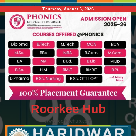
Skip
Thursday, August 6, 2026
to
content
Roorkee Hub
www.roorkeehub.com