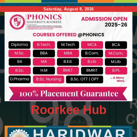
Skip
Saturday, August 8, 2026
to
content
Roorkee Hub
www.roorkeehub.com