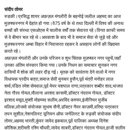
संदीप तोमर
रुडकी।प्रसिद्ध शायर अफ़ज़ल मंगलौरी के बहनोई जलील अहमद का आज
मुज़फ्फरनगर में देहांत हो गया।वे75 वर्ष के थे तथा दिल्ली में विश्व की अनाथ
बच्चों की संस्था एसओएस में चालीस वर्षों तक सेवारत रहे।विगत काफी समय
से वे बीमार चल रहे थे।अवकाश के बाद भी वे समाज सेवा से जुड़े रहे और
मुज़फ्फरनगर अम्बा विहार में निवासरत रहकर वे असहाय लोगों की खिदमत
करते रहे।
अफ़ज़ल मंगलोरी और उनके परिजन व शुभ चिंतक मुज़फ्फर नगर पहुचें,जहाँ
उनका अंतिम संस्कार किया गया।उनके निधन का समाचार सुनकर नगर
वासियों में शोक की लहर दौड़ गई। मृतक को सावंतना देने वालो में नगर
विधायक प्रदीप बत्रा,समाज सेवी मुनव्वर हुसैन,पूर्व मंत्री मनोहर लाल
शर्मा,पंडित रमेश सेमवाल,पूर्व मेयर यशपाल राणा,पत्रकार शब्बीर शाद,भाजपा
नेता गौरव गोयल,मौलाना अरशद कासमी,डॉक्टर नंदराम गोयल, डॉक्टर
इरशाद मसूद,मुफ्ती मोहम्मद सलीम,अरविंद कश्यप,इंजीनियर मुजीब
मलिक,लोजमो संयोजक सुभाष सैनी,डॉक्टर नैयर काज़मी,वरिष्ठ पत्रकार
तपन सुशील,नेशनलिस्ट यूनियन ऑफ जर्नलिस्ट के रुड़की संयोजक संदीप
तोमर,अहमद भारती,कुंवर जावेद इकबाल,पूर्व पालिका अध्यक्ष दिनेश
कौशिक,श्रीमती रश्मि चौधरी,जावेद साबरी,डॉक्टर नंदराम गोयल,हाजी सलीम