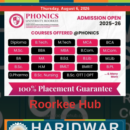
Skip
Thursday, August 6, 2026
to
content
Roorkee Hub
www.roorkeehub.com