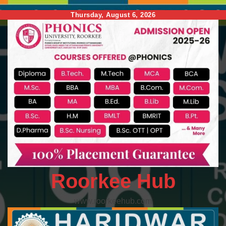
Skip
Thursday, August 6, 2026
to
content
Roorkee Hub
www.roorkeehub.com