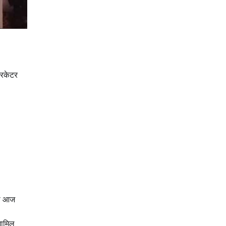
रिकेटर
को आज
शामिल