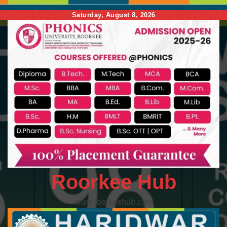
Skip
Saturday, August 8, 2026
to
content
Roorkee Hub
www.roorkeehub.com