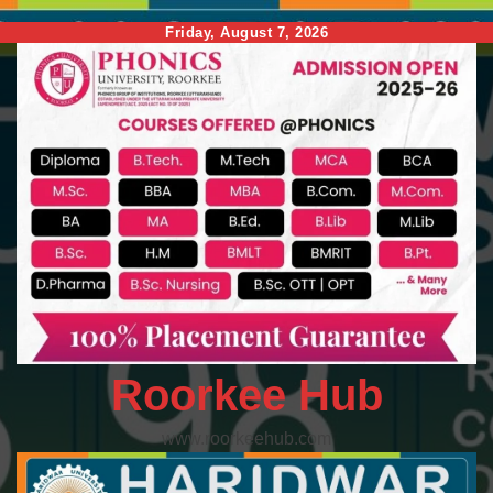
Skip
Friday, August 7, 2026
to
content
Roorkee Hub
www.roorkeehub.com