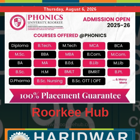
Skip
Thursday, August 6, 2026
to
content
Roorkee Hub
www.roorkeehub.com