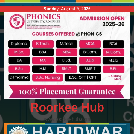
Skip
Sunday, August 9, 2026
to
content
Roorkee Hub
www.roorkeehub.com