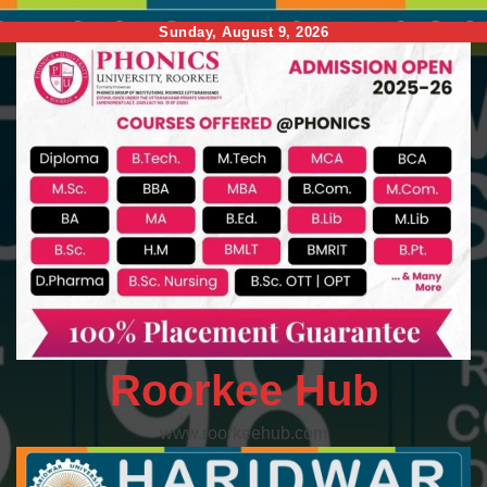
Skip
Sunday, August 9, 2026
to
content
Roorkee Hub
www.roorkeehub.com