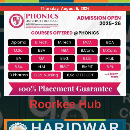
Skip
Thursday, August 6, 2026
to
content
Roorkee Hub
www.roorkeehub.com