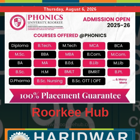
Skip
Thursday, August 6, 2026
to
content
Roorkee Hub
www.roorkeehub.com