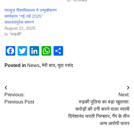
In "रूड़की"
April 29, 2025
In "उत्तराखंड"
मदरहुड विश्वविद्यालय में उन्मुखीकरण
कार्यक्रम “नई राहें 2025”
सफलतापूर्वक सम्पन्न
August 22, 2025
In "रूड़की"
Facebook
Twitter
LinkedIn
WhatsApp
Share
Posted in
News
,
मेरी बात
,
युवा पसंद
Post
Previous:
Next:
navigation
Previous Post
रुड़की पुलिस का बड़ा खुलासा:
करोड़ों की ठगी करने वाला स्वामी
दिनेशानंद भारती गिरफ्तार, गैंग के तीन
अन्य आरोपी फरार