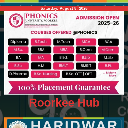
Skip
Saturday, August 8, 2026
to
content
Roorkee Hub
www.roorkeehub.com