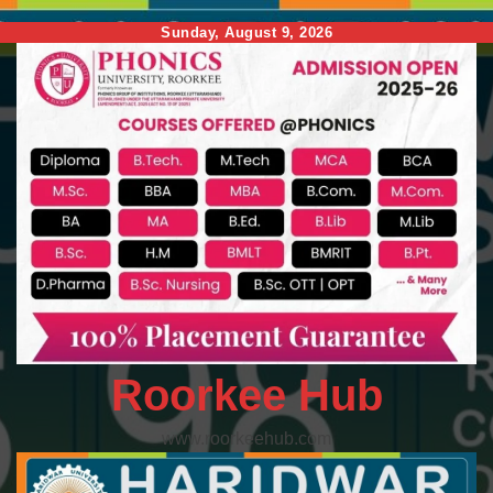
Skip
Sunday, August 9, 2026
to
content
Roorkee Hub
www.roorkeehub.com