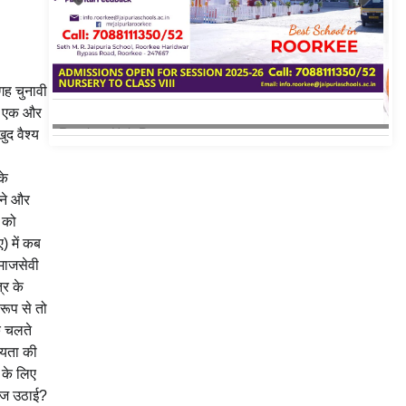
ह चुनावी
तो एक और
ुद वैश्य
के
रने और
 को
) में कब
माजसेवी
्र के
रूप से तो
के चलते
ियता की
 के लिए
वाज उठाई?