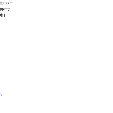
वाल पर न
अग्रवाल
ोगी।
ाए
र