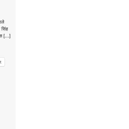
ाले
ल सिंह
रेस […]
t
n
sApp
are