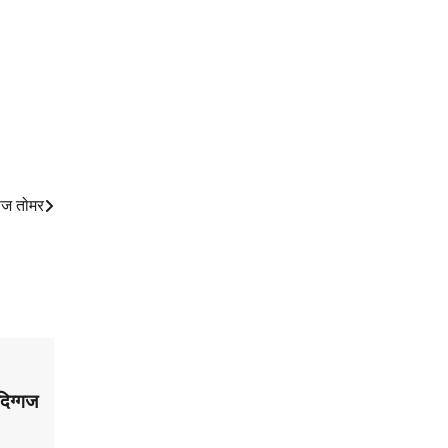
नोज तोमर
दिग्गज