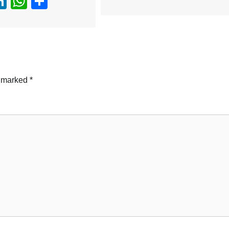
ebook
witter
LinkedIn
WhatsApp
Share
e marked
*