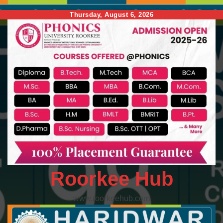
Skip
Thursday, August 6, 2026
to
content
Roorkee Hub
www.roorkeehub.com