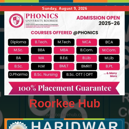
Skip
Sunday, August 9, 2026
to
content
Roorkee Hub
www.roorkeehub.com