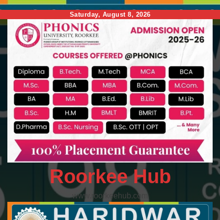
Skip
Saturday, August 8, 2026
to
content
Roorkee Hub
www.roorkeehub.com