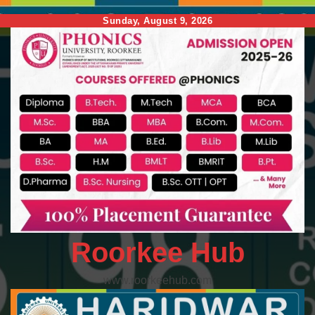
Skip
Sunday, August 9, 2026
to
content
Roorkee Hub
www.roorkeehub.com