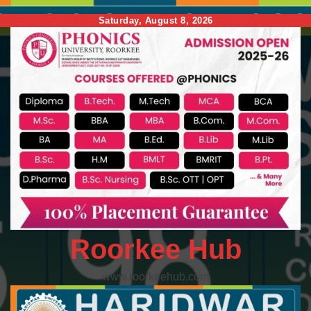
Skip
Saturday, August 8, 2026
to
content
Roorkee Hub
www.roorkeehub.com