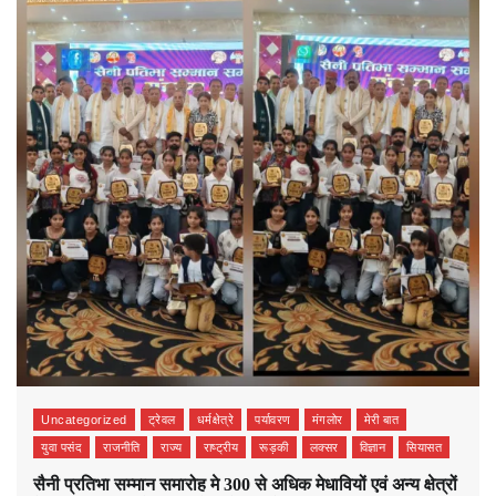
Uncategorized
ट्रेवल
धर्मक्षेत्रे
पर्यावरण
मंगलोर
मेरी बात
युवा पसंद
राजनीति
राज्य
राष्ट्रीय
रूड़की
लक्सर
विज्ञान
सियासत
सैनी प्रतिभा सम्मान समारोह मे 300 से अधिक मेधावियों एवं अन्य क्षेत्रों