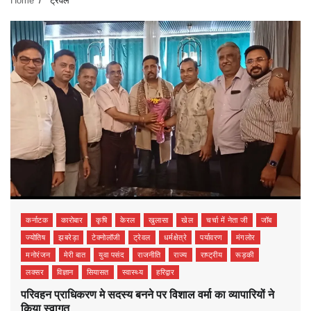
Home
ट्रेवल
कर्नाटक
कारोबार
कृषि
केरल
खुलासा
खेल
चर्चा में नेता जी
जॉब
ज्योतिष
झबरेड़ा
टेक्नोलॉजी
ट्रेवल
धर्मक्षेत्रे
पर्यावरण
मंगलोर
मनोरंजन
मेरी बात
युवा पसंद
राजनीति
राज्य
राष्ट्रीय
रूड़की
लक्सर
विज्ञान
सियासत
स्वास्थ्य
हरिद्वार
परिवहन प्राधिकरण मे सदस्य बनने पर विशाल वर्मा का व्यापारियों ने
किया स्वागत