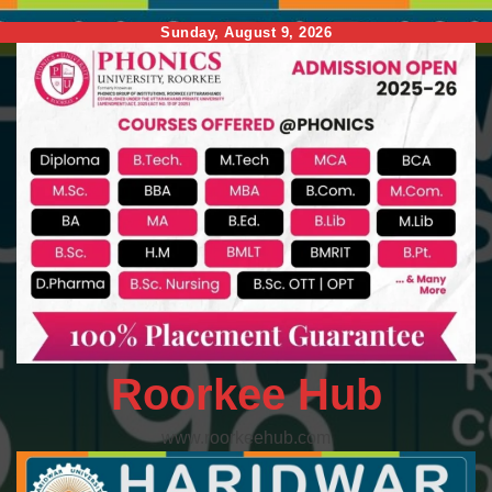
Skip
Sunday, August 9, 2026
to
content
Roorkee Hub
www.roorkeehub.com