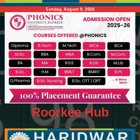
Skip
Sunday, August 9, 2026
to
content
Roorkee Hub
www.roorkeehub.com