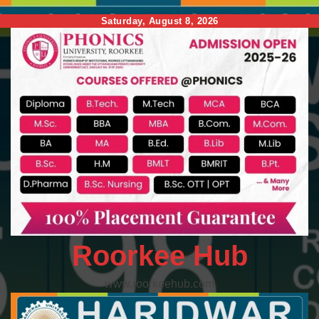
Skip
Saturday, August 8, 2026
to
content
Roorkee Hub
www.roorkeehub.com