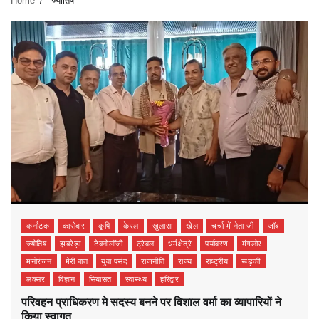
Home
ज्योतिष
कर्नाटक
कारोबार
कृषि
केरल
खुलासा
खेल
चर्चा में नेता जी
जॉब
ज्योतिष
झबरेड़ा
टेक्नोलॉजी
ट्रेवल
धर्मक्षेत्रे
पर्यावरण
मंगलोर
मनोरंजन
मेरी बात
युवा पसंद
राजनीति
राज्य
राष्ट्रीय
रूड़की
लक्सर
विज्ञान
सियासत
स्वास्थ्य
हरिद्वार
परिवहन प्राधिकरण मे सदस्य बनने पर विशाल वर्मा का व्यापारियों ने
किया स्वागत