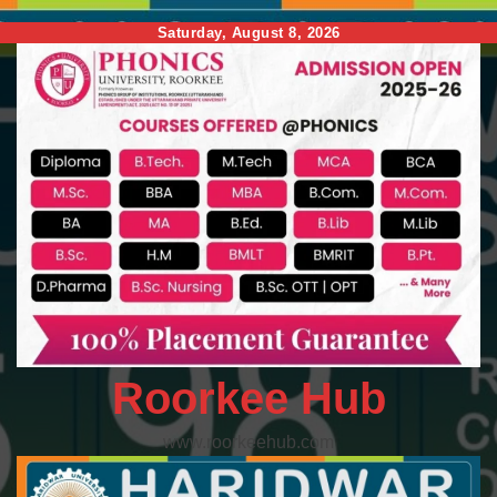
Skip
Saturday, August 8, 2026
to
content
Roorkee Hub
www.roorkeehub.com